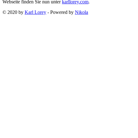
Webseite finden Sie nun unter
karllorey.com
.
© 2020 by
Karl Lorey
- Powered by
Nikola